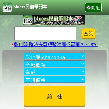
bluezz民宿筆記本
附近
彰化縣 陰時多雲短暫陣雨或雷雨 32~28°C