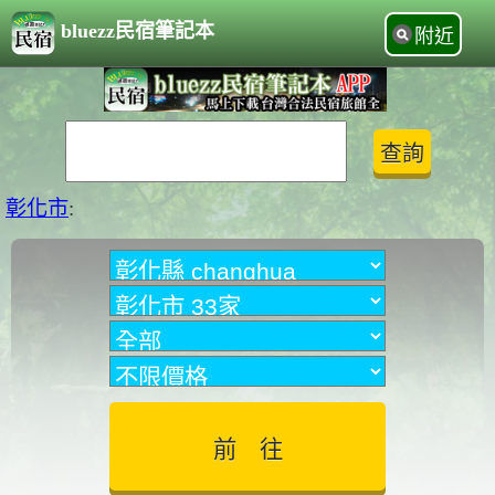
bluezz民宿筆記本
附近
彰化市
: