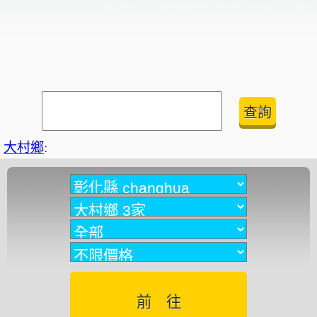
大村鄉
: