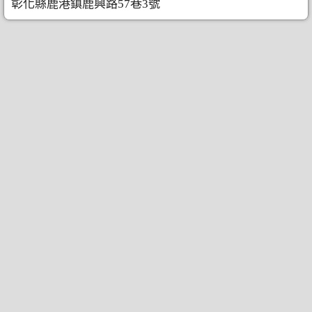
彰化縣鹿港鎮鹿興路57巷3號