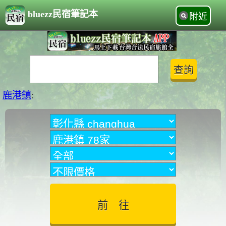
bluezz民宿筆記本
附近
鹿港鎮
: