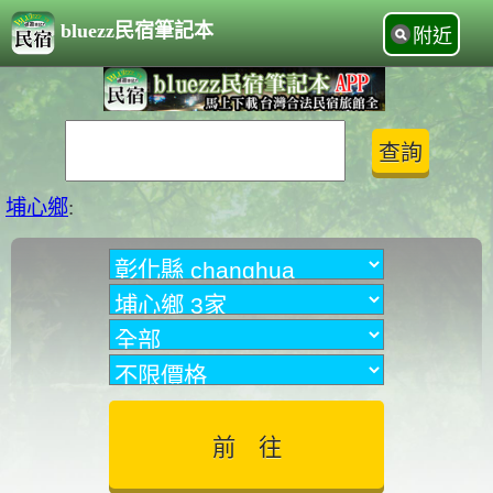
bluezz民宿筆記本
附近
埔心鄉
: