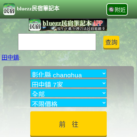
bluezz民宿筆記本
附近
田中鎮
: