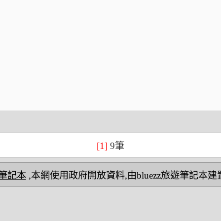
[1]
9筆
民宿筆記本
,本網使用政府開放資料,由bluezz旅遊筆記本建