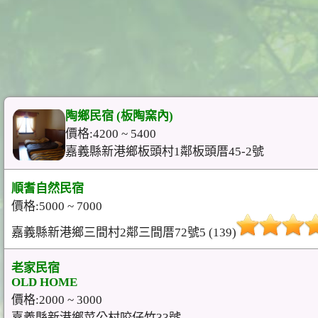
陶鄉民宿 (板陶窯內)
價格:4200 ~ 5400
嘉義縣新港鄉板頭村1鄰板頭厝45-2號
順耆自然民宿
價格:5000 ~ 7000
嘉義縣新港鄉三間村2鄰三間厝72號5 (139)
老家民宿
OLD HOME
價格:2000 ~ 3000
嘉義縣新港鄉菜公村咬仔竹33號