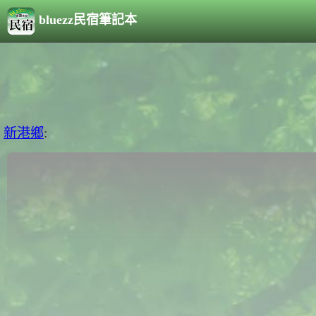
bluezz民宿筆記本
新港鄉
: