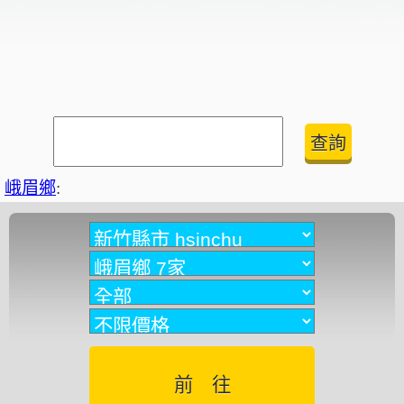
峨眉鄉
: