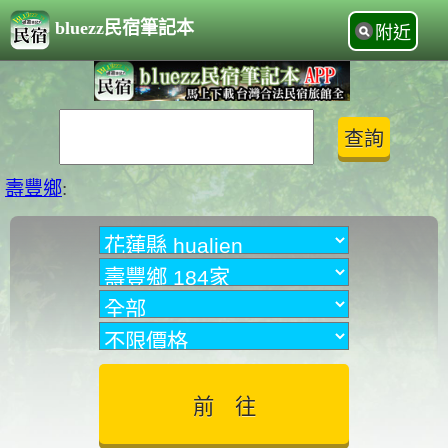
bluezz民宿筆記本
附近
壽豐鄉
: