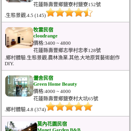
花蓮縣壽豐鄉鹽寮村鹽寮152號
.生態景觀.4.5 (145)
牧雲民宿
cloudrange
價格:3400 ~ 4800
花蓮縣壽豐鄉志學村忠孝128號
.鄉村體驗.生態景觀.農林漁業.其他.大地原質藝術創作
DIY.
儷舍民宿
Green Home Beauty
價格:4000 ~ 4000
花蓮縣壽豐鄉鹽寮村大坑65號
.鄉村體驗.4.8 (374)
莫內花園民宿
Monet Garden B&B