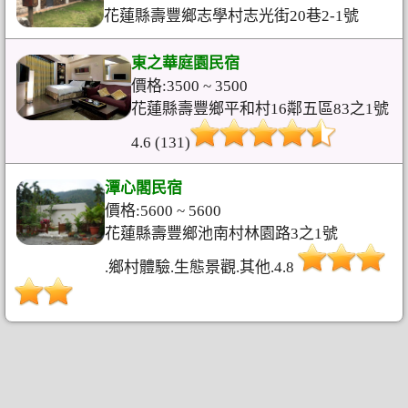
花蓮縣壽豐鄉志學村志光街20巷2-1號
東之華庭園民宿
價格:3500 ~ 3500
花蓮縣壽豐鄉平和村16鄰五區83之1號
4.6 (131)
潭心閣民宿
價格:5600 ~ 5600
花蓮縣壽豐鄉池南村林園路3之1號
.鄉村體驗.生態景觀.其他.4.8