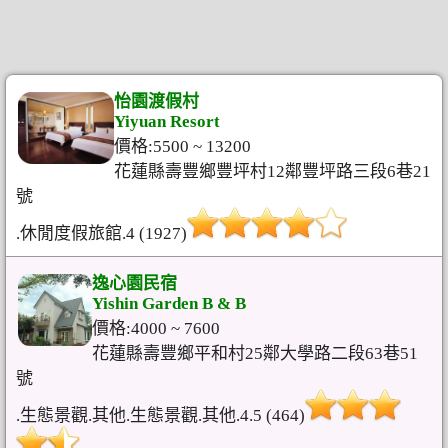
怡園渡假村
Yiyuan Resort
價格:5500 ~ 13200
花蓮縣壽豐鄉豐坪村12鄰豐坪路三段6巷21
號
.休閒度假旅館.4 (1927)
逸心園民宿
Yishin Garden B & B
價格:4000 ~ 7600
花蓮縣壽豐鄉平和村25鄰大學路二段63巷51
號
.生態景觀.其他.生態景觀.其他.4.5 (464)