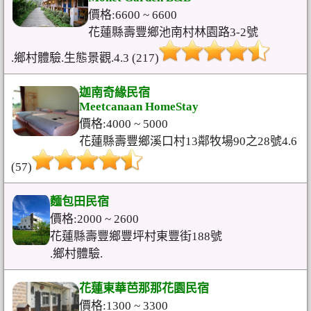
價格:6600 ~ 6600
花蓮縣壽豐鄉池南村林園路3-2號
.鄉村體驗.生態景觀.4.3 (217)
迦南奇緣民宿
Meetcanaan HomeStay
價格:4000 ~ 5000
花蓮縣壽豐鄉溪口村13鄰牧場90之28號4.6
(57)
麵包田民宿
價格:2000 ~ 2600
花蓮縣壽豐鄉豐坪村東豐街188號
.鄉村體驗.
花蓮東華芭那那花園民宿
價格:1300 ~ 3300