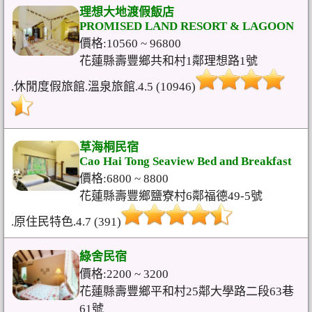
理想大地渡假飯店
PROMISED LAND RESORT & LAGOON
價格:10560 ~ 96800
花蓮縣壽豐鄉共和村1鄰理想路1號
.休閒度假旅館.溫泉旅館.4.5 (10946)
草海桐民宿
Cao Hai Tong Seaview Bed and Breakfast
價格:6800 ~ 8800
花蓮縣壽豐鄉鹽寮村6鄰福德49-5號
.原住民特色.4.7 (391)
綠舍民宿
價格:2200 ~ 3200
花蓮縣壽豐鄉平和村25鄰大學路二段63巷
61號