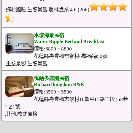
.鄉村體驗.生態景觀.農林漁業.4.6 (206)
水漾海景民宿
Water Ripple Bed and Breakfast
價格:6800 ~ 8800
花蓮縣壽豐鄉鹽寮村6鄰福德50號
.生態景觀.生態景觀.
悅納多庭園民宿
Richard kingdom B&B
價格:3500 ~ 5500
花蓮縣壽豐鄉志學村10鄰中山路三段158巷
1之1號
.其他.歐式風格.