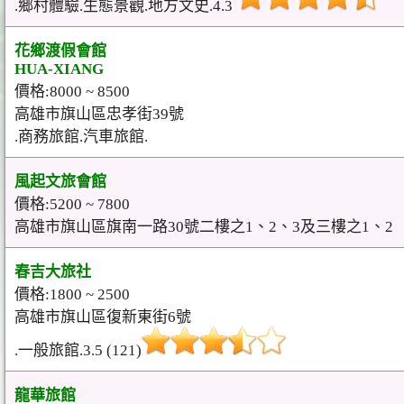
.鄉村體驗.生態景觀.地方文史.4.3
花鄉渡假會館
HUA-XIANG
價格:8000 ~ 8500
高雄市旗山區忠孝街39號
.商務旅館.汽車旅館.
風起文旅會館
價格:5200 ~ 7800
高雄市旗山區旗南一路30號二樓之1、2、3及三樓之1、2
春吉大旅社
價格:1800 ~ 2500
高雄市旗山區復新東街6號
.一般旅館.3.5 (121)
龍華旅館