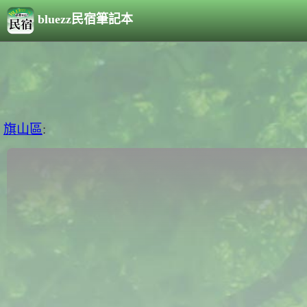
bluezz民宿筆記本
旗山區
: