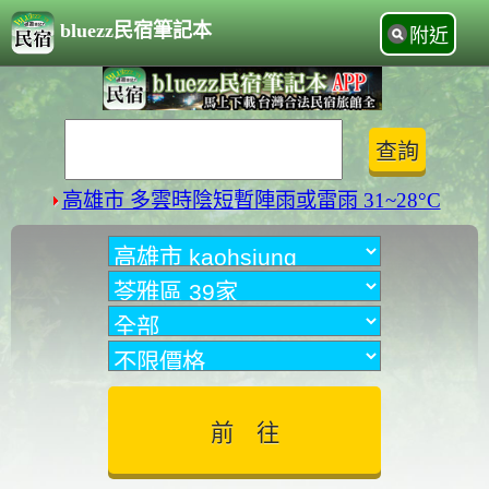
bluezz民宿筆記本
附近
高雄市 多雲時陰短暫陣雨或雷雨 31~28°C