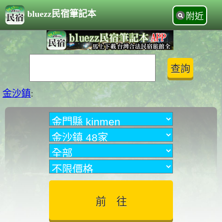
bluezz民宿筆記本
附近
金沙鎮
: