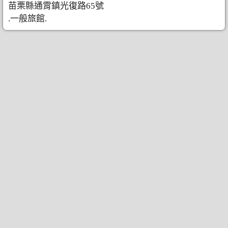
苗栗縣通霄鎮光復路65號
.一般旅館.