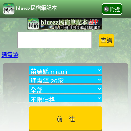
bluezz民宿筆記本
附近
通霄鎮
: