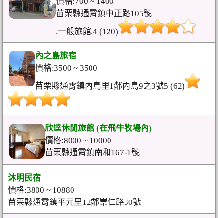
價格:700 ~ 1400
苗栗縣通霄鎮中正路105號
.一般旅館.4 (120)
內之島旅宿
價格:3500 ~ 3500
苗栗縣通霄鎮內島里1鄰內島9之3號5 (62)
欣達休閒旅館 (在飛牛牧場內)
價格:8000 ~ 10000
苗栗縣通霄鎮南和167-1號
沐明民宿
價格:3800 ~ 10880
苗栗縣通霄鎮平元里12鄰崇仁路30號