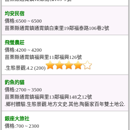
均安民宿
價格:6500 ~ 6500
苗栗縣通霄鎮通霄鎮白東里19鄰福泰路106巷2號
飛螢農莊
價格:4200 ~ 4200
苗栗縣通霄鎮福興里11鄰福興126號
.生態景觀.4.2 (200)
釣魚的貓
價格:2700 ~ 3500
苗栗縣通霄鎮福興里13鄰福興148之12號
.鄉村體驗.生態景觀.地方文史.其他.陶藝家百年雙土地公.
銀座大旅社
價格:700 ~ 2300