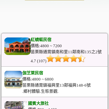
紅蜻蜓民宿
價格:4800 ~ 7200
苗栗縣通霄鎮南和里11鄰南和135之2號
4.7 (107)
伽芝萊民宿
價格:4800 ~ 6800
苗栗縣通霄鎮福興里13鄰福興148-6號
.鄉村體驗.生態景觀.
國賓大旅社