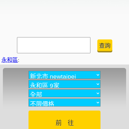
永和區
: