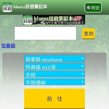
bluezz民宿筆記本
附近
恆春鎮
: