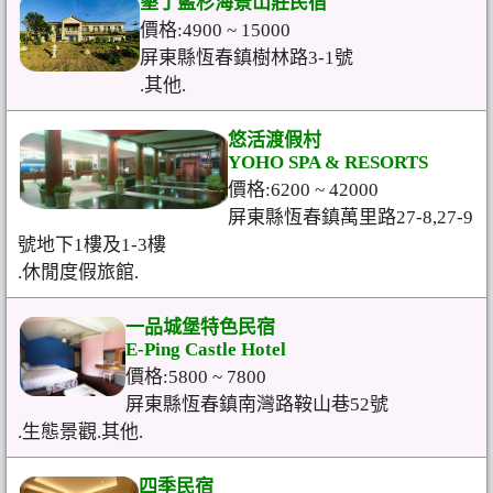
墾丁藍杉海景山莊民宿
價格:4900 ~ 15000
屏東縣恆春鎮樹林路3-1號
.其他.
悠活渡假村
YOHO SPA & RESORTS
價格:6200 ~ 42000
屏東縣恆春鎮萬里路27-8,27-9
號地下1樓及1-3樓
.休閒度假旅館.
一品城堡特色民宿
E-Ping Castle Hotel
價格:5800 ~ 7800
屏東縣恆春鎮南灣路鞍山巷52號
.生態景觀.其他.
四季民宿