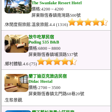
The Swanlake Resort Hotel
價格:4200 ~ 4200
屏東縣恆春鎮南灣路500號
.休閒度假旅館.溫泉旅館.4.4 (1316)
放牛吃草民宿
Puding 535 B&B
價格:6800 ~ 8800
屏東縣恆春鎮埔頂路537號
.鄉村體驗.4.6 (75)
墾丁迪亞克旅店民宿
Didac Hostal
價格:2700 ~ 3500
屏東縣恆春鎮北門路68巷20號
.生態景觀.