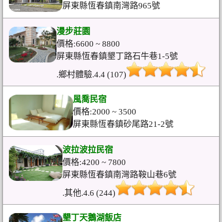
屏東縣恆春鎮南灣路965號
漫步莊園
價格:6600 ~ 8800
屏東縣恆春鎮墾丁路石牛巷1-5號
.鄉村體驗.4.4 (107)
風喬民宿
價格:2000 ~ 3500
屏東縣恆春鎮砂尾路21-2號
波拉波拉民宿
價格:4200 ~ 7800
屏東縣恆春鎮南灣路鞍山巷6號
.其他.4.6 (244)
墾丁天鵝湖飯店