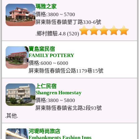
瑪雅之家
價格:3800 ~ 5700
屏東縣恆春鎮墾丁路330-6號
.鄉村體驗.4.8 (520)
寶島窯民宿
FAMILY POTTERY
價格:6000 ~ 6000
屏東縣恆春鎮恆公路1179巷15號
上仁民宿
Shangren Homestay
價格:3800 ~ 5800
屏東縣恆春鎮省北路2段93號
.其他.
河堤時尚旅店
Embankments Fashion Inns