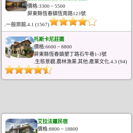
價格:3300 ~ 5500
屏東縣恆春鎮恆南路123號
.一般旅館.4.1 (1567)
托斯卡尼莊園
價格:6600 ~ 8800
屏東縣恆春鎮墾丁路石牛巷1-3號
.生態景觀.農林漁業.其他.產業文化.4.3 (94)
艾拉法蘿民宿
價格:8800 ~ 18800