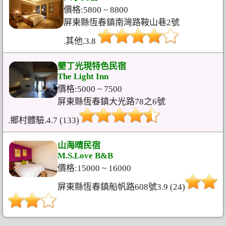
價格:5800 ~ 8800
屏東縣恆春鎮南灣路鞍山巷2號
.其他.3.8
墾丁光現特色民宿
The Light Inn
價格:5000 ~ 7500
屏東縣恆春鎮大光路78之6號
.鄉村體驗.4.7 (133)
山海晴民宿
M.S.Love B&B
價格:15000 ~ 16000
屏東縣恆春鎮船帆路608號3.9 (24)