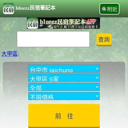
bluezz民宿筆記本
附近
大甲區
: