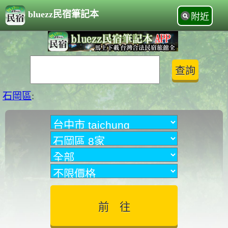
bluezz民宿筆記本
附近
石岡區
: