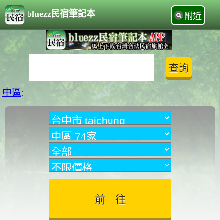
bluezz民宿筆記本
附近
中區
: