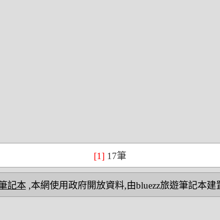
[1]
17筆
民宿筆記本
,本網使用政府開放資料,由bluezz旅遊筆記本建