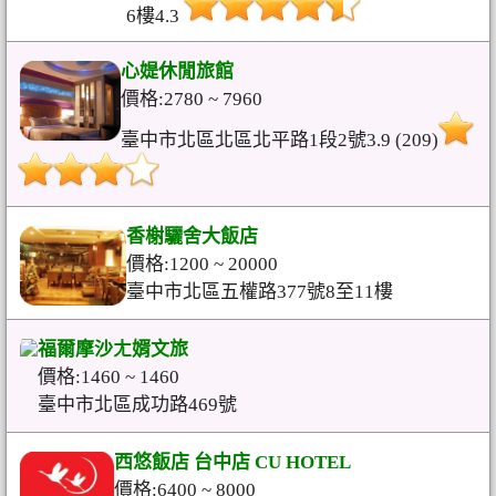
6樓4.3
心媞休閒旅館
價格:2780 ~ 7960
臺中市北區北區北平路1段2號3.9 (209)
香榭驪舍大飯店
價格:1200 ~ 20000
臺中市北區五權路377號8至11樓
福爾摩沙ㄤ婿文旅
價格:1460 ~ 1460
臺中市北區成功路469號
西悠飯店 台中店 CU HOTEL
價格:6400 ~ 8000