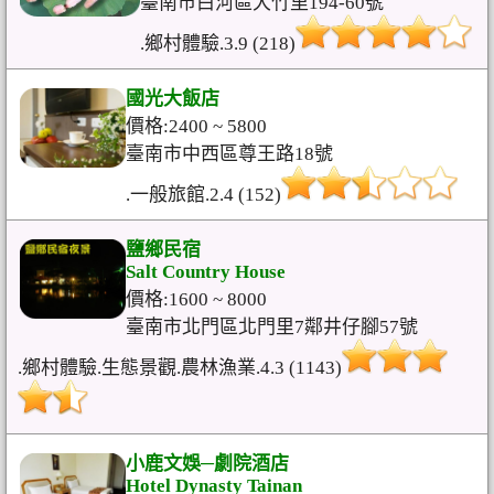
臺南市白河區大竹里194-60號
.鄉村體驗.3.9 (218)
國光大飯店
價格:2400 ~ 5800
臺南市中西區尊王路18號
.一般旅館.2.4 (152)
鹽鄉民宿
Salt Country House
價格:1600 ~ 8000
臺南市北門區北門里7鄰井仔腳57號
.鄉村體驗.生態景觀.農林漁業.4.3 (1143)
小鹿文娛─劇院酒店
Hotel Dynasty Tainan