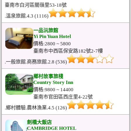
臺南市白河區關嶺里53-18號
.溫泉旅館.4.3 (1116)
一品沅旅館
Yi Pin Yuan Hotel
價格:2800 ~ 5800
臺南市中西區保安路182號2-7樓
.一般旅館.商務旅館.2.8 (536)
鄉村故事旅棧
Country Story Inn
價格:9800 ~ 14400
臺南市官田區西庄里4-22號
.鄉村體驗.農林漁業.4.5 (126)
劍橋大飯店
CAMBRIDGE HOTEL