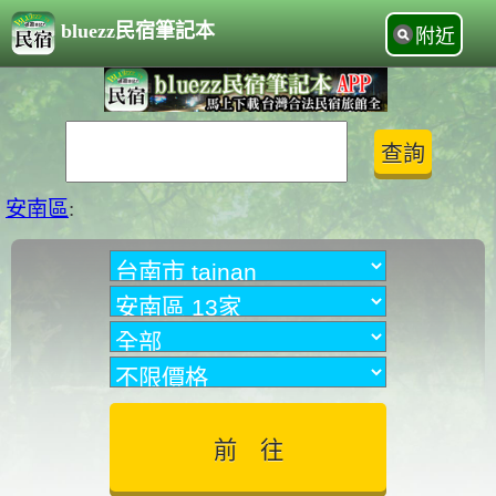
bluezz民宿筆記本
附近
安南區
: