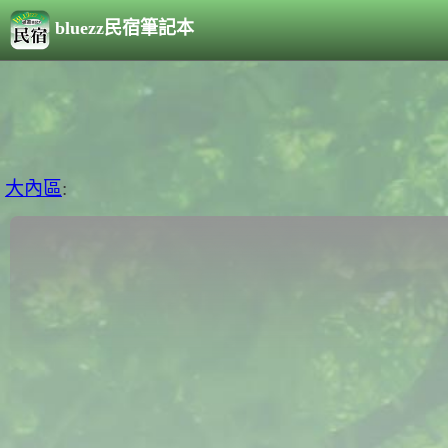
bluezz民宿筆記本
大內區
: