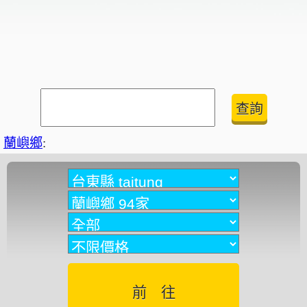
蘭嶼鄉
: