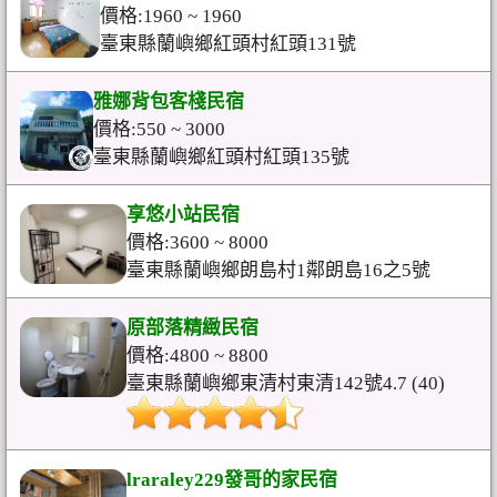
價格:1960 ~ 1960
臺東縣蘭嶼鄉紅頭村紅頭131號
雅娜背包客棧民宿
價格:550 ~ 3000
臺東縣蘭嶼鄉紅頭村紅頭135號
享悠小站民宿
價格:3600 ~ 8000
臺東縣蘭嶼鄉朗島村1鄰朗島16之5號
原部落精緻民宿
價格:4800 ~ 8800
臺東縣蘭嶼鄉東清村東清142號4.7 (40)
lraraley229發哥的家民宿