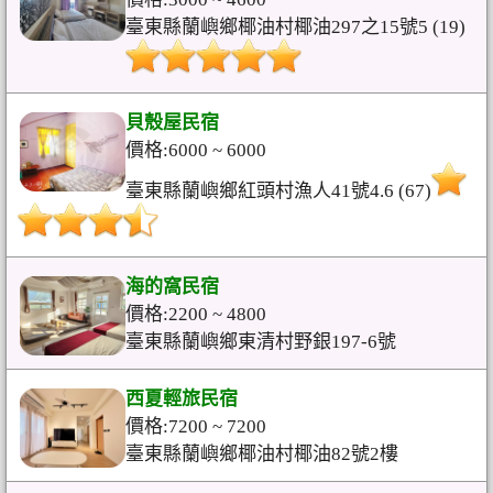
臺東縣蘭嶼鄉椰油村椰油297之15號5 (19)
貝殼屋民宿
價格:6000 ~ 6000
臺東縣蘭嶼鄉紅頭村漁人41號4.6 (67)
海的窩民宿
價格:2200 ~ 4800
臺東縣蘭嶼鄉東清村野銀197-6號
西夏輕旅民宿
價格:7200 ~ 7200
臺東縣蘭嶼鄉椰油村椰油82號2樓