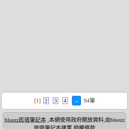
[1]
2
3
4
→
94筆
bluezz民宿筆記本
,本網使用政府開放資料,由bluezz
旅遊筆記本建置
授權條款