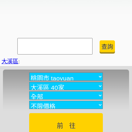
大溪區
: