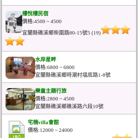
樓悅樓民宿
價格:4500 ~ 4500
宜蘭縣礁溪鄉柴圍路80-15號5 (19)
水岸星畔
價格:6800 ~ 6800
宜蘭縣礁溪鄉時潮村塭底路1-8號
樂童主題行旅
價格:2800 ~ 4500
宜蘭縣礁溪鄉礁溪路六段10號
宅楠villa會館
價格:12000 ~ 24000