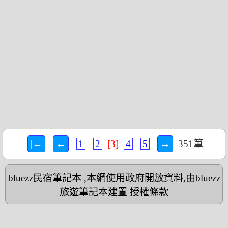
|←
←
1
2
[3]
4
5
→
351筆
bluezz民宿筆記本
,本網使用政府開放資料,由bluezz
旅遊筆記本建置
授權條款