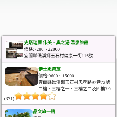
史塔瑞麗 佧美‧奧之湯 溫泉旅館
價格:7280 ~ 22800
宜蘭縣礁溪鄉玉石村健康一街116號
伊士脈泉旅
價格:9600 ~ 15000
宜蘭縣礁溪鄉玉石村忠孝路97巷72號
二樓、三樓之一、三樓之二及四樓3.9
(371)
品文旅一館