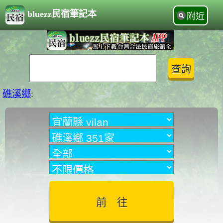
bluezz民宿筆記本
附近
礁溪鄉
: