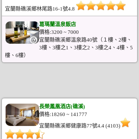
宜蘭縣礁溪鄉林尾路16-1號4.8
葛瑪蘭溫泉飯店
價格:3200 ~ 7000
宜蘭縣礁溪鄉溫泉路40號（１樓、2樓、
3樓、3樓之1、3樓之2、3樓之4、4樓、5
樓、6樓）
長榮鳳凰酒店(礁溪)
價格:18260 ~ 141777
宜蘭縣礁溪鄉健康路77號4.4 (4103)