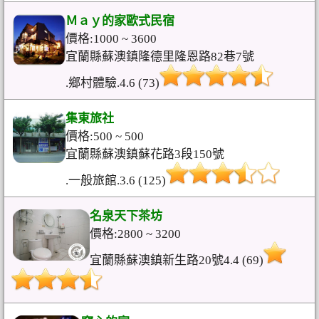
Ｍａｙ的家歐式民宿
價格:1000 ~ 3600
宜蘭縣蘇澳鎮隆德里隆恩路82巷7號
.鄉村體驗.4.6 (73)
集東旅社
價格:500 ~ 500
宜蘭縣蘇澳鎮蘇花路3段150號
.一般旅館.3.6 (125)
名泉天下茶坊
價格:2800 ~ 3200
宜蘭縣蘇澳鎮新生路20號4.4 (69)