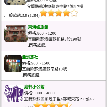
價格:2000 ~ 3200
宜蘭縣蘇澳鎮蘇東中路7號6-7樓
.一般旅館.3.9 (1284)
東海峰旅館
價格:800 ~ 1200
宜蘭縣蘇澳鎮蘇花路3段190號
.商務旅館.
亞洲旅社
價格:900 ~ 1500
宜蘭縣蘇澳鎮蘇南路18號
.商務旅館.
庭軒小公館
價格:3000 ~ 4800
宜蘭縣蘇澳鎮隘丁里4鄰城東路196號4.7