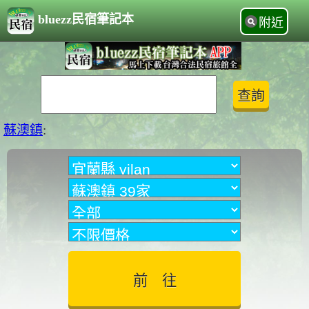
bluezz民宿筆記本
附近
蘇澳鎮
: