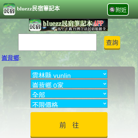
bluezz民宿筆記本
附近
崙背鄉
: