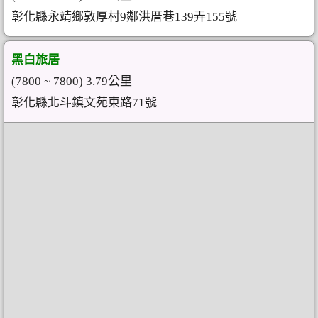
彰化縣永靖鄉敦厚村9鄰洪厝巷139弄155號
黑白旅居
(7800 ~ 7800) 3.79公里
彰化縣北斗鎮文苑東路71號