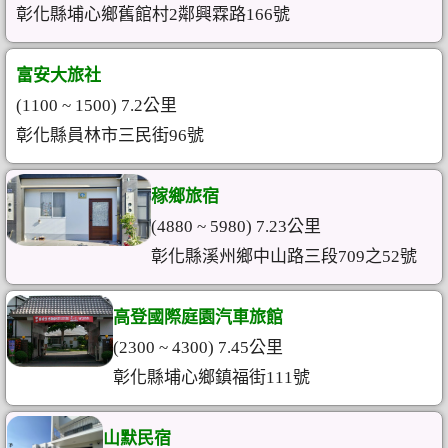
彰化縣埔心鄉舊館村2鄰興霖路166號
富安大旅社
(1100 ~ 1500) 7.2公里
彰化縣員林市三民街96號
稼鄉旅宿
(4880 ~ 5980) 7.23公里
彰化縣溪州鄉中山路三段709之52號
高登國際庭園汽車旅館
(2300 ~ 4300) 7.45公里
彰化縣埔心鄉鎮福街111號
山默民宿