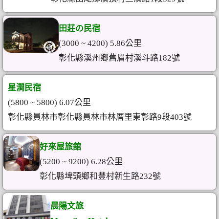
田莊の民宿
(3000 ~ 4200) 5.86公里
彰化縣溪州鄉舊眉村溪斗路182號
星澗民宿
(5800 ~ 5800) 6.07公里
彰化縣員林市彰化縣員林市林厝里東彰路9段403號
好來屋旅舘
(5200 ~ 9200) 6.28公里
彰化縣埤頭鄉和豐村新生路232號
晨陽文旅