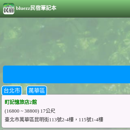
bluezz民宿筆記本
台北市
萬華區
町記憶旅店2館
(16800 ~ 38800) 17公尺
臺北市萬華區昆明街113號2-4樓，115號1-4樓