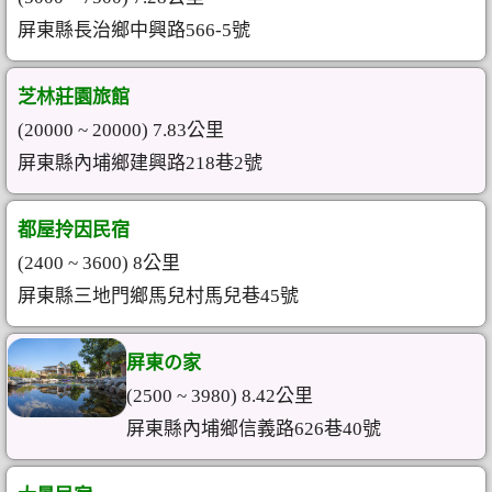
屏東縣長治鄉中興路566-5號
芝林莊園旅館
(20000 ~ 20000) 7.83公里
屏東縣內埔鄉建興路218巷2號
都屋拎因民宿
(2400 ~ 3600) 8公里
屏東縣三地門鄉馬兒村馬兒巷45號
屏東の家
(2500 ~ 3980) 8.42公里
屏東縣內埔鄉信義路626巷40號