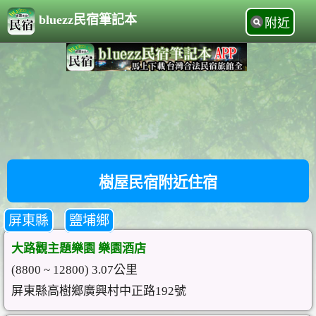
bluezz民宿筆記本
附近
樹屋民宿附近住宿
屏東縣
鹽埔鄉
大路觀主題樂園 樂園酒店
(8800 ~ 12800) 3.07公里
屏東縣高樹鄉廣興村中正路192號