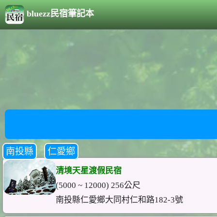
bluezz民宿筆記本
南投縣
仁愛鄉
清境天星渡假民宿
(5000 ~ 12000) 256公尺
南投縣仁愛鄉大同村仁和路182-3號