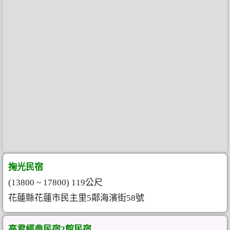
掬光民宿
(13800 ~ 17800) 119公尺
花蓮縣花蓮市民主里5鄰海濱街58號
亮君經典民宿2館民宿