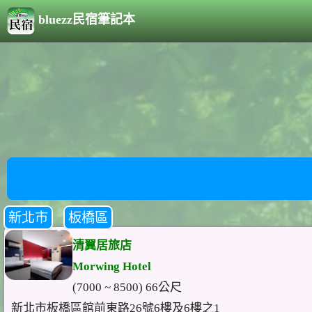
bluezz民宿筆記本
新北市
板橋區
清翼居旅店
Morwing Hotel
(7000 ~ 8500) 66公尺
新北市板橋區館前東路26號6樓及6樓之1