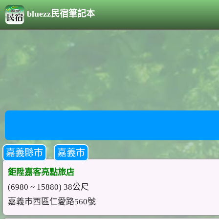
bluezz民宿筆記本
嘉義縣市
嘉義市
鉅陞嘉客亮點旅店
(6980 ~ 15880) 38公尺
嘉義市西區仁愛路560號