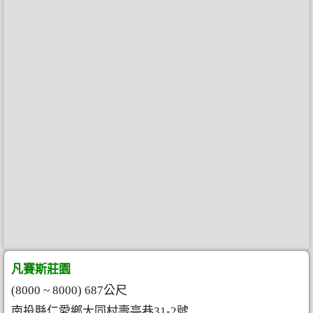
凡賽斯莊園
(8000 ~ 8000) 687公尺
南投縣仁愛鄉大同村壽亭巷31-2號