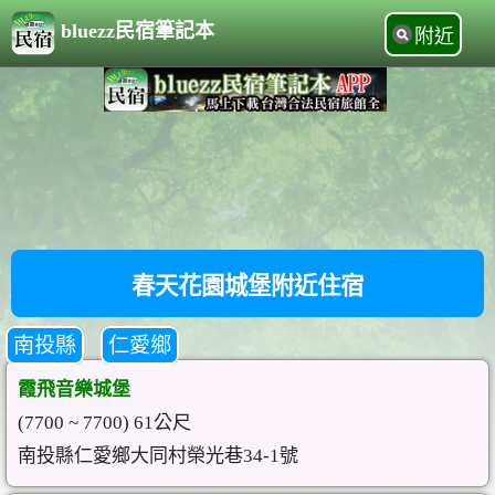
bluezz民宿筆記本
附近
春天花園城堡附近住宿
南投縣
仁愛鄉
霞飛音樂城堡
(7700 ~ 7700) 61公尺
南投縣仁愛鄉大同村榮光巷34-1號