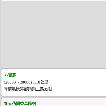
35書旅
(28000 ~ 28000) 1.18公里
宜蘭縣礁溪鄉踏踏二路35號
春天花園香草民宿