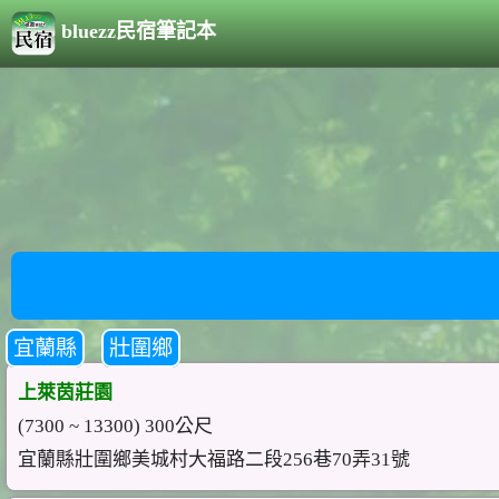
bluezz民宿筆記本
宜蘭縣
壯圍鄉
上萊茵莊園
(7300 ~ 13300) 300公尺
宜蘭縣壯圍鄉美城村大福路二段256巷70弄31號