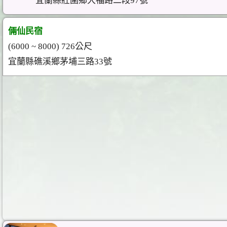
宜蘭縣壯圍鄉大福路二段97號
倆仙民宿
(6000 ~ 8000) 726公尺
宜蘭縣礁溪鄉茅埔三路33號