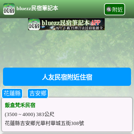
bluezz民宿筆記本
附近
人友民宿附近住宿
花蓮縣
吉安鄉
飯盒梵禾民宿
(3500 ~ 4000) 383公尺
花蓮縣吉安鄉光華村華城五街308號