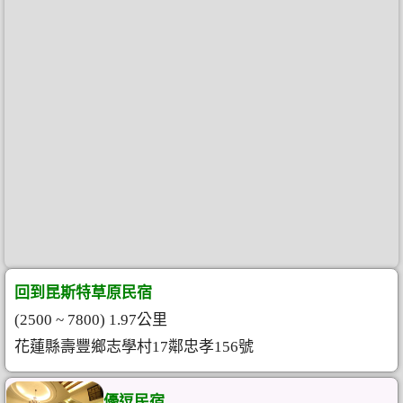
回到昆斯特草原民宿
(2500 ~ 7800) 1.97公里
花蓮縣壽豐鄉志學村17鄰忠孝156號
優逗民宿