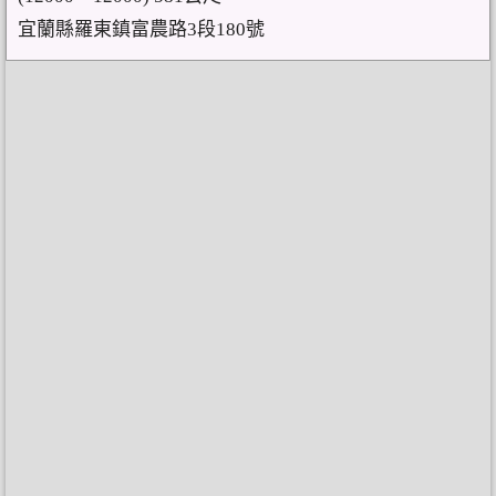
宜蘭縣羅東鎮富農路3段180號