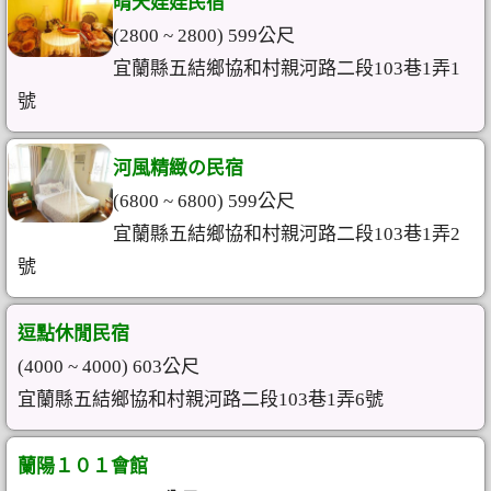
晴天娃娃民宿
(2800 ~ 2800) 599公尺
宜蘭縣五結鄉協和村親河路二段103巷1弄1
號
河風精緻の民宿
(6800 ~ 6800) 599公尺
宜蘭縣五結鄉協和村親河路二段103巷1弄2
號
逗點休閒民宿
(4000 ~ 4000) 603公尺
宜蘭縣五結鄉協和村親河路二段103巷1弄6號
蘭陽１０１會館