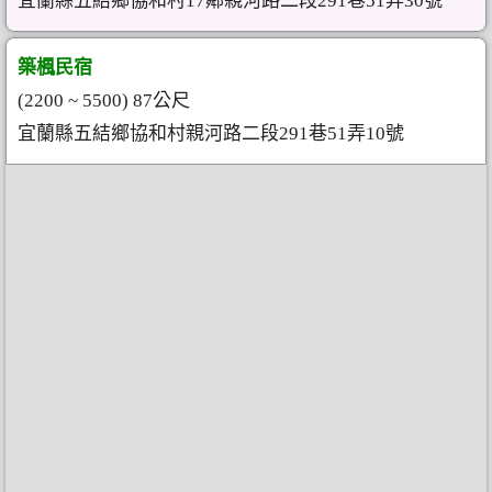
宜蘭縣五結鄉協和村17鄰親河路二段291巷51弄30號
築楓民宿
(2200 ~ 5500) 87公尺
宜蘭縣五結鄉協和村親河路二段291巷51弄10號