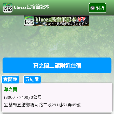
bluezz民宿筆記本
附近
幕之間二館附近住宿
宜蘭縣
五結鄉
幕之間
(3000 ~ 7400) 0公尺
宜蘭縣五結鄉親河路二段291巷51弄45號