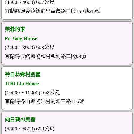
(3600 ~ 4600) 607公尺
宜蘭縣羅東鎮新群里富農路三段150巷28號
芙蓉的家
Fu Jung House
(2200 ~ 3000) 608公尺
宜蘭縣五結鄉協和村親河路二段99號
衿日林鄉村別墅
Ji Ri Lin House
(10000 ~ 16000) 608公尺
宜蘭縣冬山鄉武淵村武淵三路116號
向日葵の民宿
(6800 ~ 6800) 609公尺