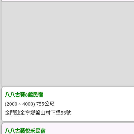
八八古藝8館民宿
(2000 ~ 4000) 755公尺
金門縣金寧鄉盤山村下堡56號
八八古藝悅禾民宿