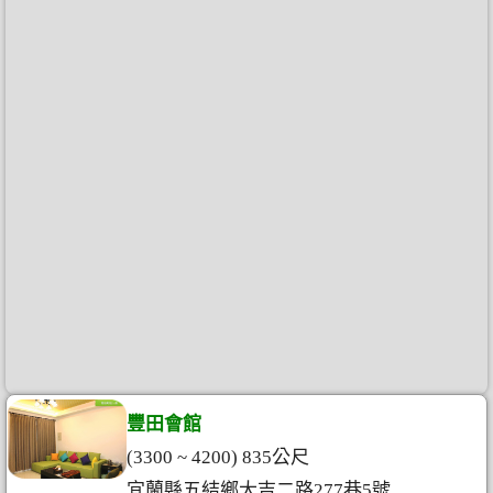
豐田會館
(3300 ~ 4200) 835公尺
宜蘭縣五結鄉大吉二路277巷5號