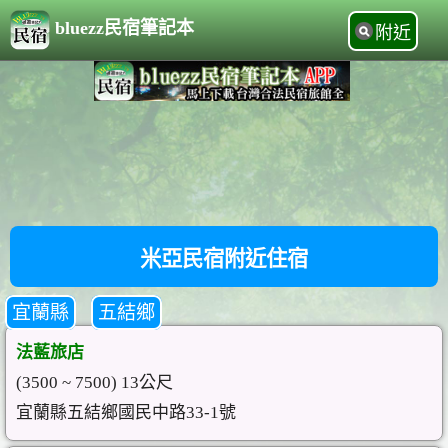
bluezz民宿筆記本
附近
米亞民宿附近住宿
宜蘭縣
五結鄉
法藍旅店
(3500 ~ 7500) 13公尺
宜蘭縣五結鄉國民中路33-1號