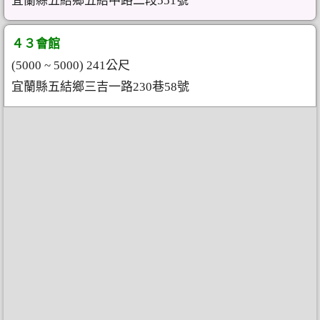
宜蘭縣五結鄉五結中路二段551號
４３會館
(5000 ~ 5000) 241公尺
宜蘭縣五結鄉三吉一路230巷58號