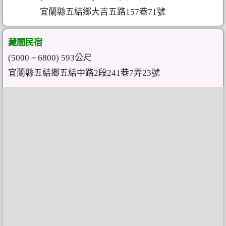
宜蘭縣五結鄉大吉五路157巷71號
藏闊民宿
(5000 ~ 6800) 593公尺
宜蘭縣五結鄉五結中路2段241巷7弄23號