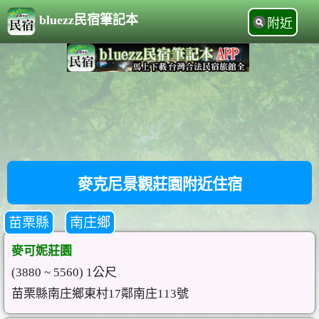
bluezz民宿筆記本
附近
麥克尼景觀莊園附近住宿
苗栗縣
南庄鄉
麥可妮莊園
(3880 ~ 5560) 1公尺
苗栗縣南庄鄉東村17鄰南庄113號