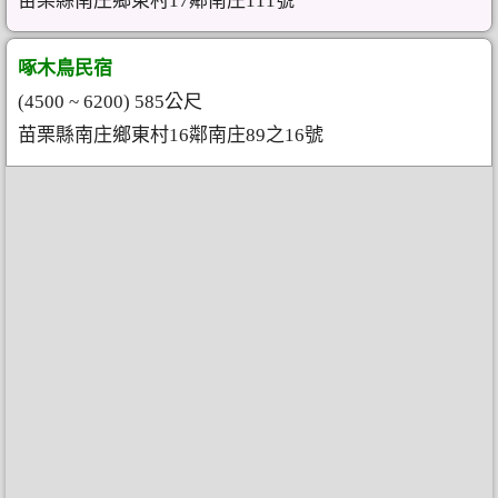
苗栗縣南庄鄉東村17鄰南庄111號
啄木鳥民宿
(4500 ~ 6200) 585公尺
苗栗縣南庄鄉東村16鄰南庄89之16號