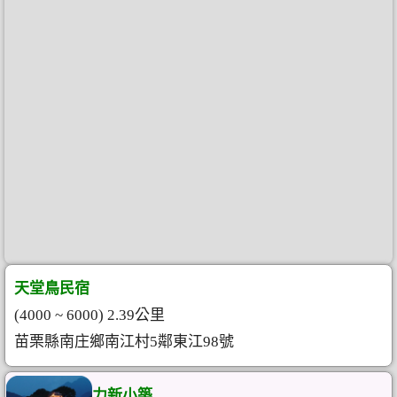
天堂鳥民宿
(4000 ~ 6000) 2.39公里
苗栗縣南庄鄉南江村5鄰東江98號
力新小築