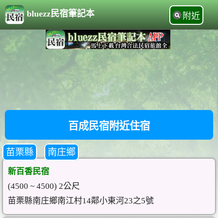
bluezz民宿筆記本
附近
百成民宿附近住宿
苗栗縣
南庄鄉
新百香民宿
(4500 ~ 4500) 2公尺
苗栗縣南庄鄉南江村14鄰小東河23之5號