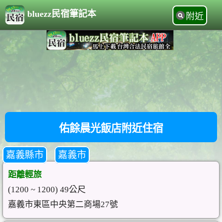
bluezz民宿筆記本
附近
佑餘晨光飯店附近住宿
嘉義縣市
嘉義市
距離輕旅
(1200 ~ 1200) 49公尺
嘉義市東區中央第二商場27號