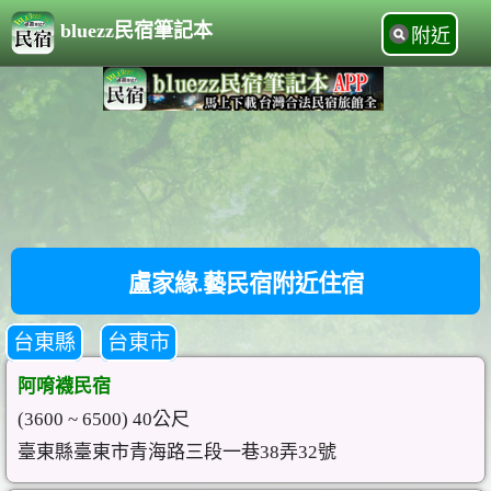
bluezz民宿筆記本
附近
盧家緣.藝民宿附近住宿
台東縣
台東市
阿唷襪民宿
(3600 ~ 6500) 40公尺
臺東縣臺東市青海路三段一巷38弄32號