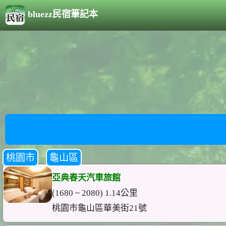
bluezz民宿筆記本
桃園市
龜山區
亞典春天汽車旅館
(1680 ~ 2080) 1.14公里
桃園市龜山區華美街21號