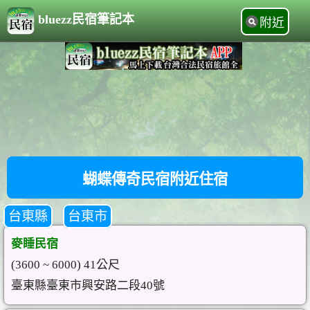
bluezz民宿筆記本
附近
蝴蝶傳奇民宿附近住宿
台東縣
台東市
麥睡民宿
(3600 ~ 6000) 41公尺
臺東縣臺東市興安路二段40號