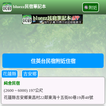
bluezz民宿筆記本
附近
住英台民宿附近住宿
花蓮縣
吉安鄉
純舍民宿
(2600 ~ 6000) 197公尺
花蓮縣吉安鄉東昌村22鄰東海十五街80巷19弄48號