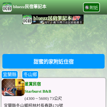
bluezz民宿筆記本
附近
甜蜜的家附近住宿
宜蘭縣
冬山鄉
星賞民宿
Starburst B&B
(4300 ~ 5600) 73公尺
宜蘭縣冬山鄉柯林村長春路170號