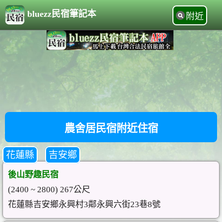
bluezz民宿筆記本
附近
農舍居民宿附近住宿
花蓮縣
吉安鄉
後山野趣民宿
(2400 ~ 2800) 267公尺
花蓮縣吉安鄉永興村3鄰永興六街23巷8號